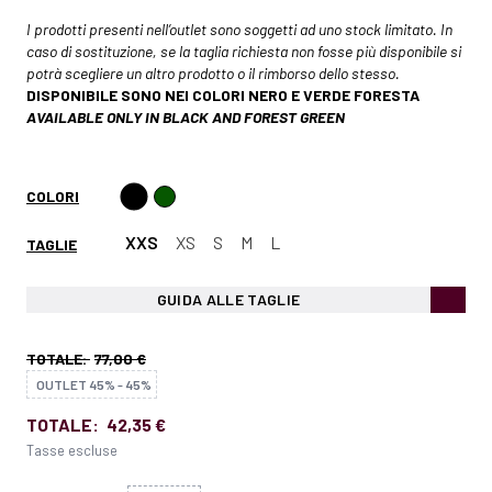
I prodotti presenti nell’outlet sono soggetti ad uno stock limitato. In
caso di sostituzione, se la taglia richiesta non fosse più disponibile si
potrà scegliere un altro prodotto o il rimborso dello stesso.
DISPONIBILE SONO NEI COLORI NERO E VERDE FORESTA
AVAILABLE ONLY IN BLACK AND FOREST GREEN
COLORI
XXS
XS
S
M
L
TAGLIE
GUIDA ALLE TAGLIE
TOTALE:
77,00 €
OUTLET 45% - 45%
TOTALE:
42,35 €
Tasse escluse