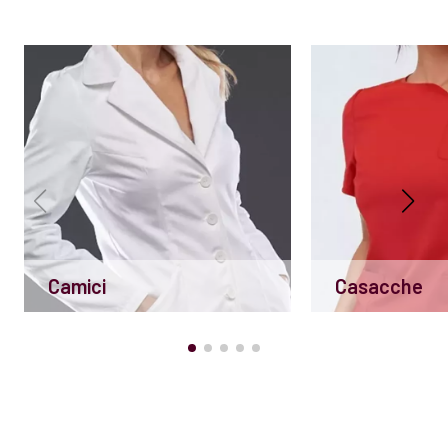
Camici
Casacche