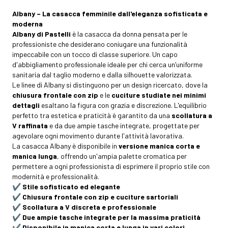
Albany – La casacca femminile dall'eleganza sofisticata e
moderna
Albany di Pastelli
è la casacca da donna pensata per le
professioniste che desiderano coniugare una funzionalità
impeccabile con un tocco di classe superiore. Un capo
d'abbigliamento professionale ideale per chi cerca un’uniforme
sanitaria dal taglio moderno e dalla silhouette valorizzata.
Le linee di Albany si distinguono per un design ricercato, dove la
chiusura frontale con zip
e le
cuciture studiate nei minimi
dettagli
esaltano la figura con grazia e discrezione. L'equilibrio
perfetto tra estetica e praticità è garantito da una
scollatura a
V raffinata
e da due ampie tasche integrate, progettate per
agevolare ogni movimento durante l'attività lavorativa.
La casacca Albany è disponibile in
versione manica corta e
manica lunga
, offrendo un'ampia palette cromatica per
permettere a ogni professionista di esprimere il proprio stile con
modernità e professionalità.
✔️
Stile sofisticato ed elegante
✔️
Chiusura frontale con zip e cuciture sartoriali
✔️
Scollatura a V discreta e professionale
✔️
Due ampie tasche integrate per la massima praticità
✔️
Disponibile in manica corta e lunga in vari colori