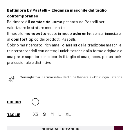
Baltimora by Pastelli – Eleganza maschile dal taglio
contemporaneo
Baltimora è il
camice da uomo
pensato da Pastelli per
valorizzare le stature medio-alte.
Il modello
monopetto
veste in modo
aderente
, senza rinunciare
al
comfort
tipico dei prodotti Pastelli.
Sobrio ma ricercato, richiama i
classici
della tradizione maschile
reinterpretandoli con dettagli unici: tasche dalla forma originale e
una parte superiore che ricorda il taglio di una giacca, per un look
professionale e distintivo.
Consigliato a: Farmacista – Medicina Generale – Chirurgia Estetica
COLORI
XS
S
M
L
XL
TAGLIE
GUIDA ALLE TAGLIE