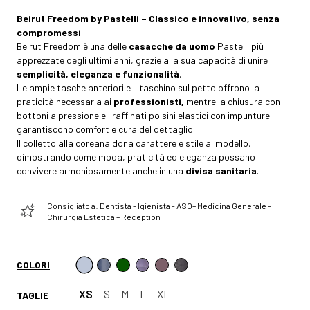
Beirut Freedom by Pastelli – Classico e innovativo, senza
compromessi
Beirut Freedom è una delle
casacche da uomo
Pastelli più
apprezzate degli ultimi anni, grazie alla sua capacità di unire
semplicità, eleganza e funzionalità
.
Le ampie tasche anteriori e il taschino sul petto offrono la
praticità necessaria ai
professionisti,
mentre la chiusura con
bottoni a pressione e i raffinati polsini elastici con impunture
garantiscono comfort e cura del dettaglio.
Il colletto alla coreana dona carattere e stile al modello,
dimostrando come moda, praticità ed eleganza possano
convivere armoniosamente anche in una
divisa sanitaria
.
Consigliato a: Dentista – Igienista - ASO– Medicina Generale –
Chirurgia Estetica – Reception
COLORI
XS
S
M
L
XL
TAGLIE