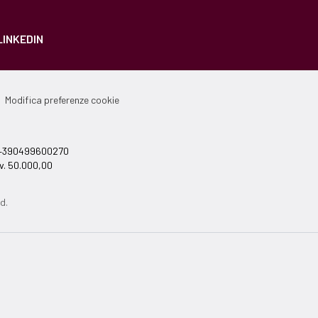
LINKEDIN
Modifica preferenze cookie
el +390499600270
v. 50.000,00
d.