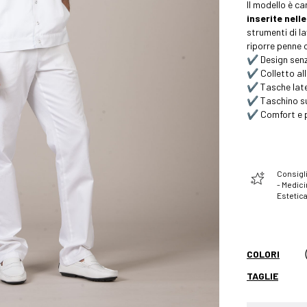
Il modello è c
inserite nell
strumenti di la
riporre penne o
✔️ Design sen
✔️ Colletto al
✔️ Tasche later
✔️ Taschino su
✔️ Comfort e p
Consigli
- Medici
Estetic
COLORI
TAGLIE