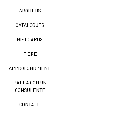
ABOUT US
NEW LIFE NO STIRO
CATALOGUES
GIFT CARDS
TECNOSTRETCH EASY
CARE
FIERE
APPROFONDIMENTI
CLASSIC
PARLA CON UN
CONSULENTE
FREEDOM EASY CARE
CONTATTI
EXELL EASY CARE