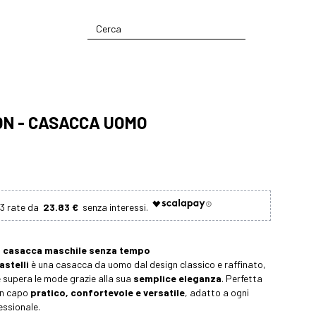
ON - CASACCA UOMO
23.83 €
a casacca maschile senza tempo
astelli
è una casacca da uomo dal design classico e raffinato,
 supera le mode grazie alla sua
semplice eleganza
. Perfetta
un capo
pratico, confortevole e versatile
, adatto a ogni
essionale.