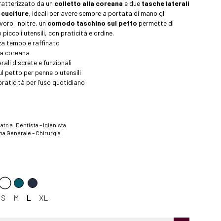
aratterizzato da un
colletto alla coreana
e due
tasche laterali
e cuciture
, ideali per avere sempre a portata di mano gli
voro. Inoltre, un
comodo taschino sul petto
permette di
 piccoli utensili, con praticità e ordine.
za tempo e raffinato
la coreana
ali discrete e funzionali
l petto per penne o utensili
raticità per l’uso quotidiano
ato a: Dentista – Igienista
na Generale – Chirurgia
a
S
M
L
XL