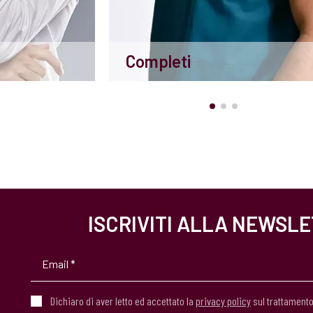
Completi
ISCRIVITI ALLA NEWSL
Dichiaro di aver letto ed accettato la
privacy policy
sul trattamento