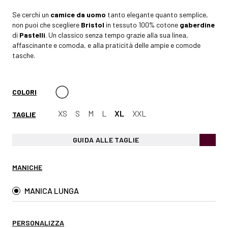
Se cerchi un
camice da uomo
tanto elegante quanto semplice,
non puoi che scegliere
Bristol
in tessuto 100% cotone
gaberdine
di
Pastelli
. Un classico senza tempo grazie alla sua linea,
affascinante e comoda, e alla praticità delle ampie e comode
tasche.
COLORI
XS
S
M
L
XL
XXL
TAGLIE
GUIDA ALLE TAGLIE
MANICHE
MANICA LUNGA
PERSONALIZZA