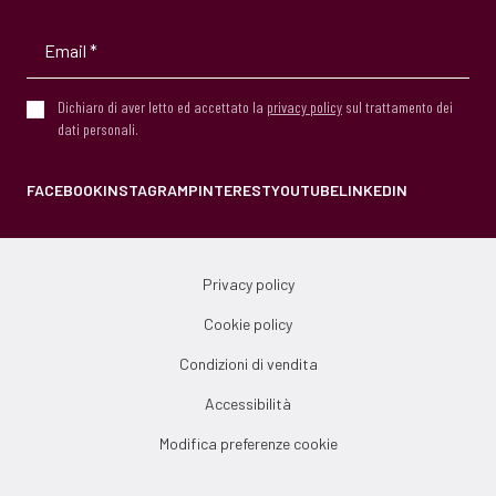
Dichiaro di aver letto ed accettato la
privacy policy
sul trattamento dei
dati personali.
FACEBOOK
INSTAGRAM
PINTEREST
YOUTUBE
LINKEDIN
Privacy policy
Cookie policy
Condizioni di vendita
Accessibilità
Modifica preferenze cookie