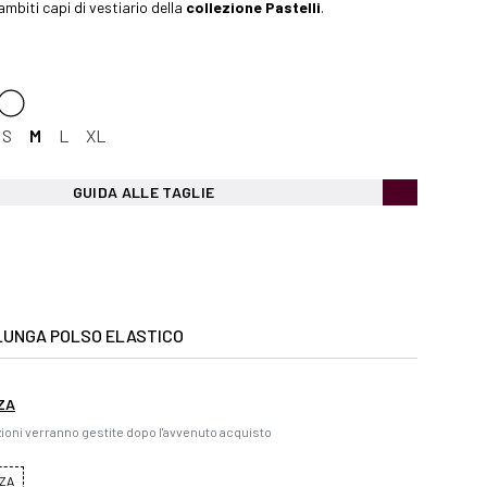
 ambiti capi di vestiario della
collezione Pastelli
.
S
M
L
XL
GUIDA ALLE TAGLIE
LUNGA POLSO ELASTICO
ZA
ioni verranno gestite dopo l'avvenuto acquisto
ZA