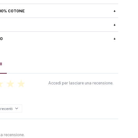
00% COTONE
+
+
SO
+
I
Accedi per lasciare una recensione.
a recensione.