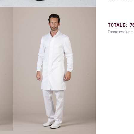
TOTALE:
7
Tasse escluse