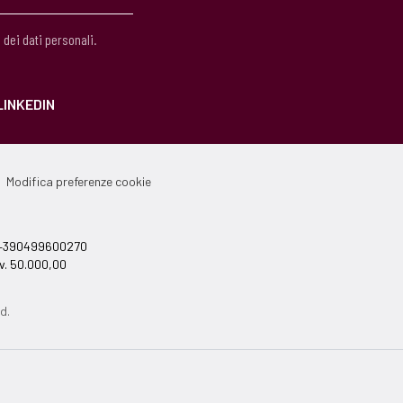
 dei dati personali.
LINKEDIN
Modifica preferenze cookie
el +390499600270
v. 50.000,00
d.