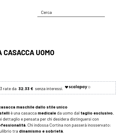
A CASACCA UOMO
32.33 €
casacca maschile dallo stile unico
stelli
è una casacca
medicale
da uomo dal
taglio esclusivo
,
ni dettaglio e pensata per chi desidera distinguersi con
ofessionalità
. Chi indossa Cortina non passerà inosservato:
ilibrio tra
dinamismo e sobrietà
.