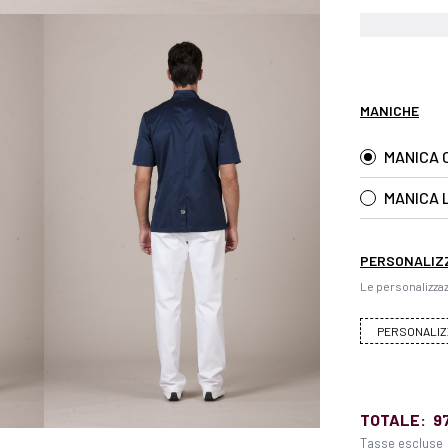
MANICHE
MANICA 
MANICA 
PERSONALIZ
Le personalizzaz
PERSONALIZ
TOTALE:
9
Tasse escluse