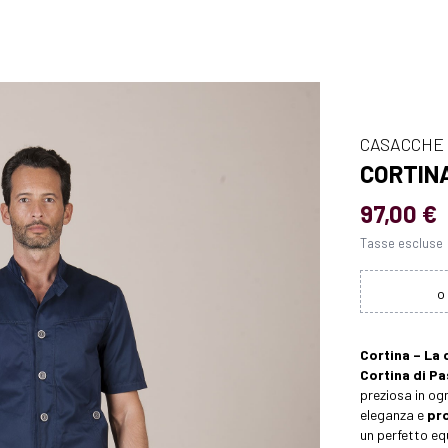
CASACCHE
CORTIN
97,00 €
Tasse escluse
Cortina – La 
Cortina di Pa
preziosa in og
eleganza e
pr
un perfetto equ