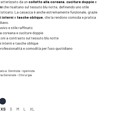
aratterizzato da un
colletto alla coreana
,
cuciture doppie
e
ni
che risaltano sul tessuto blu notte, definendo uno stile
fisticato. La casacca è anche estremamente funzionale, grazie
i interni
e
tasche oblique
, che la rendono comoda e pratica
diano.
sivo e stile raffinato
la coreana e cuciture doppie
oni a contrasto sul tessuto blu notte
i interni e tasche oblique
rofessionalità e comodità per l’uso quotidiano
ato a: Dentista – Igienista
na Generale – Chirurgia
a
XS
S
M
L
XL