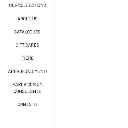
OUR COLLECTIONS
ABOUT US
NEW LIFE NO STIRO
CATALOGUES
GIFT CARDS
TECNOSTRETCH EASY
CARE
FIERE
APPROFONDIMENTI
CLASSIC
PARLA CON UN
CONSULENTE
FREEDOM EASY CARE
CONTATTI
EXELL EASY CARE