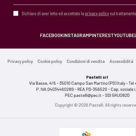
Dichiaro di aver letto ed accettato la
privacy policy
sul trattamento
FACEBOOK
INSTAGRAM
PINTEREST
YOUTUBE
Privacy policy
Cookie policy
Condizioni di vendita
Accessibilità
Pastelli srl
Via Basse, 4/6 - 35010 Campo San Martino (PD) Italy - T
P. IVA 04034460289 - REA PD-356520 - Cap. sociale i.
PEC
pastelli@pec.it
- SDI 5RUO82D
Copyright © 2026 Pastelli. All rights reserve