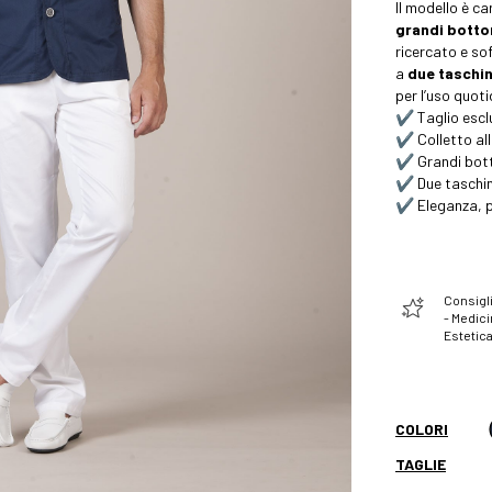
Il modello è c
grandi botto
ricercato e so
a
due taschin
per l’uso quoti
✔️ Taglio esclu
✔️ Colletto al
✔️ Grandi bott
✔️ Due taschin
✔️ Eleganza, p
Consigli
- Medici
Estetic
COLORI
TAGLIE