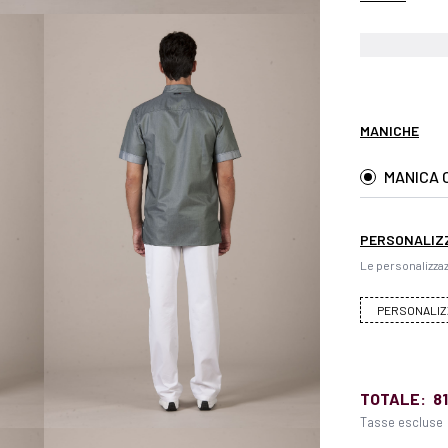
MANICHE
MANICA 
PERSONALIZ
Le personalizzaz
PERSONALIZ
TOTALE:
81
Tasse escluse