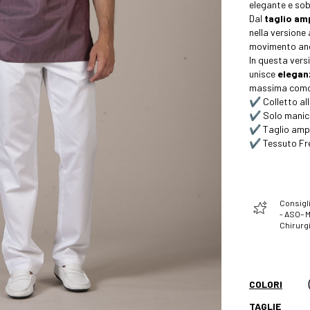
elegante e sob
Dal
taglio am
nella versione
movimento anch
In questa vers
unisce
eleganz
massima comod
✔️ Colletto al
✔️ Solo manica
✔️ Taglio amp
✔️ Tessuto Fr
Consigli
- ASO– 
Chirurgi
COLORI
TAGLIE