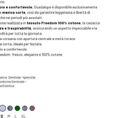
rio.
pio e confortevole
, Guadalupe è disponibile esclusivamente
 a
manica corta
, così da garantire leggerezza e libertà di
e nei periodi più assolati.
ione realizzata in
tessuto Freedom 100% cotone
, la casacca
a e traspirabilità
, assicurando un aspetto impeccabile e la
ità per tutta la giornata.
la coreana con apertura centrale a metà torace
 corta, ideale per l’estate
io e confortevole
eedom: fresco, elegante e 100% cotone
ato a: Dentista – Igienista
Medicina Generale –
a Estetica
S
M
L
XL