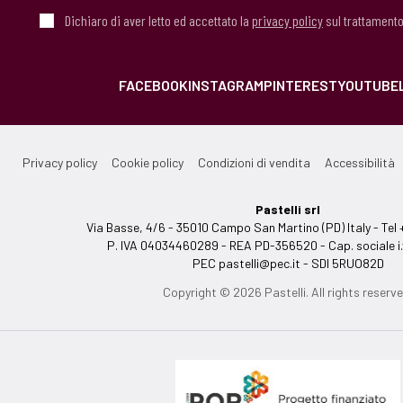
Dichiaro di aver letto ed accettato la
privacy policy
sul trattamento
FACEBOOK
INSTAGRAM
PINTEREST
YOUTUBE
Privacy policy
Cookie policy
Condizioni di vendita
Accessibilità
Pastelli srl
Via Basse, 4/6 - 35010 Campo San Martino (PD) Italy - T
P. IVA 04034460289 - REA PD-356520 - Cap. sociale i.
PEC
pastelli@pec.it
- SDI 5RUO82D
Copyright © 2026 Pastelli. All rights reserve