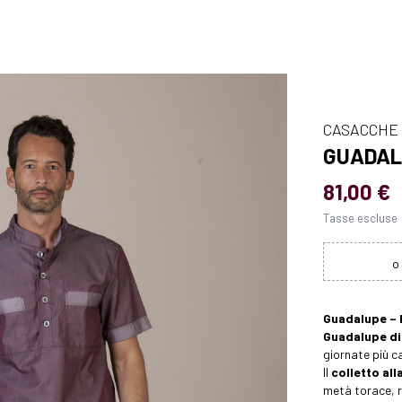
CASACCHE
GUADAL
81,00 €
Tasse escluse
Guadalupe – 
Guadalupe di 
giornate più c
Il
colletto al
metà torace, r