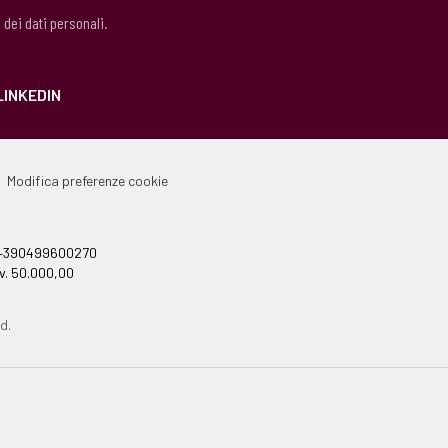
 dei dati personali.
LINKEDIN
Modifica preferenze cookie
el +390499600270
v. 50.000,00
d.