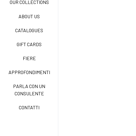
OUR COLLECTIONS
ABOUT US
NEW LIFE NO STIRO
CATALOGUES
GIFT CARDS
TECNOSTRETCH EASY
CARE
FIERE
APPROFONDIMENTI
CLASSIC
PARLA CON UN
CONSULENTE
FREEDOM EASY CARE
CONTATTI
EXELL EASY CARE