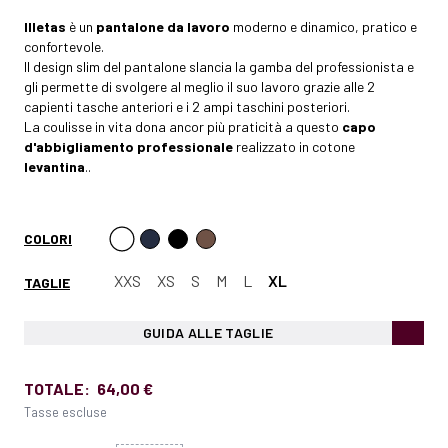
Illetas
è un
pantalone da lavoro
moderno e dinamico, pratico e
confortevole.
Il design slim del pantalone slancia la gamba del professionista e
gli permette di svolgere al meglio il suo lavoro grazie alle 2
capienti tasche anteriori e i 2 ampi taschini posteriori.
La coulisse in vita dona ancor più praticità a questo
capo
d'abbigliamento professionale
realizzato in cotone
levantina
..
COLORI
XXS
XS
S
M
L
XL
TAGLIE
GUIDA ALLE TAGLIE
TOTALE:
64,00 €
Tasse escluse