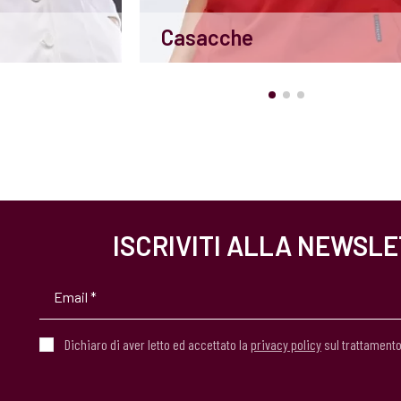
Casacche
ISCRIVITI ALLA NEWSL
Dichiaro di aver letto ed accettato la
privacy policy
sul trattamento