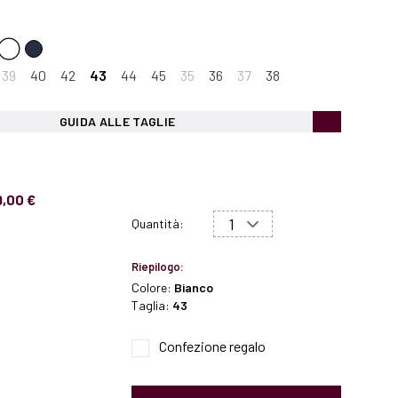
39
40
42
43
44
45
35
36
37
38
GUIDA ALLE TAGLIE
9,00 €
Quantità:
Riepilogo:
Colore:
Bianco
Taglia:
43
Confezione regalo