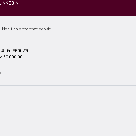
LINKEDIN
Modifica preferenze cookie
el +390499600270
v. 50.000,00
d.