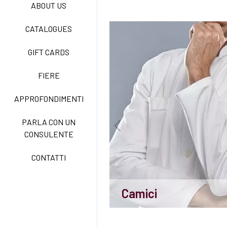
ABOUT US
NEW LIFE NO STIRO
CATALOGUES
GIFT CARDS
TECNOSTRETCH EASY
CARE
FIERE
APPROFONDIMENTI
CLASSIC
PARLA CON UN
CONSULENTE
FREEDOM EASY CARE
CONTATTI
Camici
EXELL EASY CARE