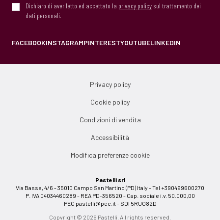
Dichiaro di aver letto ed accettato la
privacy policy
sul trattamento dei
dati personali.
FACEBOOK
INSTAGRAM
PINTEREST
YOUTUBE
LINKEDIN
Privacy policy
Cookie policy
Condizioni di vendita
Accessibilità
Modifica preferenze cookie
Pastelli srl
Via Basse, 4/6 - 35010 Campo San Martino (PD) Italy - Tel +390499600270
P. IVA 04034460289 - REA PD-356520 - Cap. sociale i.v. 50.000,00
PEC
pastelli@pec.it
- SDI 5RUO82D
Copyright © 2026 Pastelli. All rights reserved.