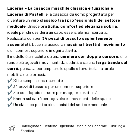
Lucerna – La casacca maschile classica e funzionale
Lucerna di Pastelli
è la casacca da uomo progettata per
diventare un vero
classico tra i professionisti del settore
medicale
. Unisce
praticità, comfort ed eleganza sobria
,
ideale per chi desidera un capo essenziale ma ricercato.
Realizzata con ben
34 pezzi di tessuto sapientemente
assemblati
, Lucerna assicura
massima libertà di movimento
e un comfort superiore in ogni attività.
Il modello è arricchito da una
cerniera con doppio cursore
, che
rende più agevoli i movimenti da seduti, e da una
larga banda sul
carré
, pensata per ampliare le spalle e favorire la naturale
mobilità delle braccia.
✔️ Stile semplice ma ricercato
✔️ 34 pezzi di tessuto per un comfort superiore
✔️ Zip con doppio cursore per maggiore praticità
✔️ Banda sul carré per agevolare i movimenti delle spalle
✔️ Un classico per i professionisti del settore medicale
Consigliato a: Dentista – Igienista - Medicina Generale – Chirurgia
Estetica