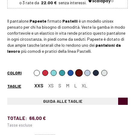
22.00 €
Il pantalone
Papeete
firmato
Pastelli
è un modello unisex
pensato per chi ha bisogno di comodità. Veste la gamba in modo
confortevole e un elastico in vita rende pratico questo pantalone
in ogni circostanza, in piedi come da seduti. Papeete è dotato di
due ampie tasche laterali che lo rendono uno dei
pantaloni da
lavoro
più comodi e pratici della linea Pastelli.
COLORI
XXS
XS
S
M
L
XL
TAGLIE
GUIDA ALLE TAGLIE
TOTALE:
66,00 €
Tasse escluse