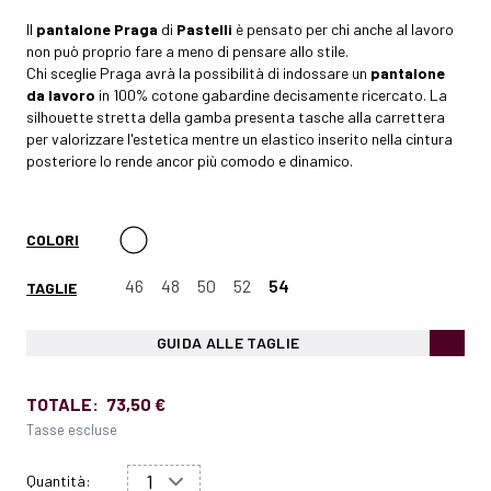
Il
pantalone Praga
di
Pastelli
è pensato per chi anche al lavoro
non può proprio fare a meno di pensare allo stile.
Chi sceglie Praga avrà la possibilità di indossare un
pantalone
da lavoro
in 100% cotone gabardine decisamente ricercato. La
silhouette stretta della gamba presenta tasche alla carrettera
per valorizzare l'estetica mentre un elastico inserito nella cintura
posteriore lo rende ancor più comodo e dinamico.
COLORI
46
48
50
52
54
TAGLIE
GUIDA ALLE TAGLIE
TOTALE:
73,50 €
Tasse escluse
Quantità: