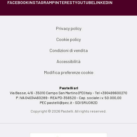
FACEBOOK
INSTAGRAM
PINTEREST
YOUTUBE
LINKEDIN
Privacy policy
Cookie policy
Condizioni di vendita
Accessibilità
Modifica preferenze cookie
Pastelli srl
Via Basse, 4/6 - 35010 Campo San Martino (PD) Italy - Tel +390499600270
P. IVA 04034460289 - REA PD-356520 - Cap. sociale i.v. 50.000,00
PEC
pastelli@pec.it
- SDI 5RUO82D
Copyright © 2026 Pastelli. All rights reserved.