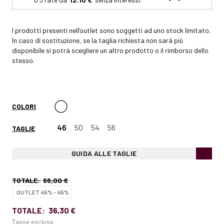
I prodotti presenti nell’outlet sono soggetti ad uno stock limitato.
In caso di sostituzione, se la taglia richiesta non sarà più
disponibile si potrà scegliere un altro prodotto o il rimborso dello
stesso.
COLORI
46
50
54
56
TAGLIE
GUIDA ALLE TAGLIE
TOTALE:
66,00 €
OUTLET 45% - 45%
TOTALE:
36,30 €
Tasse escluse