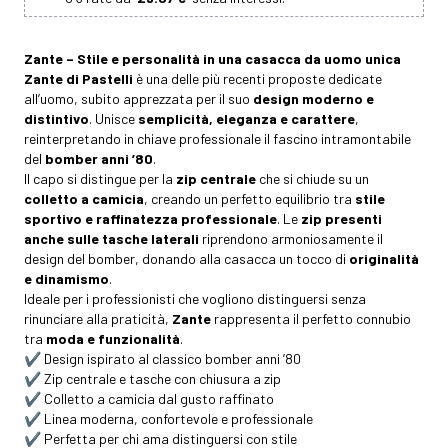
Zante – Stile e personalità in una casacca da uomo unica
Zante di Pastelli
è una delle più recenti proposte dedicate
all’uomo, subito apprezzata per il suo
design moderno e
distintivo
. Unisce
semplicità, eleganza e carattere
,
reinterpretando in chiave professionale il fascino intramontabile
del
bomber anni ’80
.
Il capo si distingue per la
zip centrale
che si chiude su un
colletto a camicia
, creando un perfetto equilibrio tra
stile
sportivo e raffinatezza professionale
. Le
zip presenti
anche sulle tasche laterali
riprendono armoniosamente il
design del bomber, donando alla casacca un tocco di
originalità
e dinamismo
.
Ideale per i professionisti che vogliono distinguersi senza
rinunciare alla praticità,
Zante
rappresenta il perfetto connubio
tra
moda e funzionalità
.
✔️ Design ispirato al classico bomber anni ’80
✔️ Zip centrale e tasche con chiusura a zip
✔️ Colletto a camicia dal gusto raffinato
✔️ Linea moderna, confortevole e professionale
✔️ Perfetta per chi ama distinguersi con stile