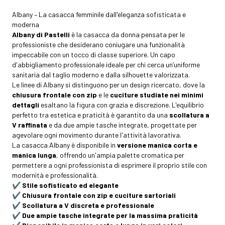
Albany – La casacca femminile dall'eleganza sofisticata e
moderna
Albany di Pastelli
è la casacca da donna pensata per le
professioniste che desiderano coniugare una funzionalità
impeccabile con un tocco di classe superiore. Un capo
d'abbigliamento professionale ideale per chi cerca un’uniforme
sanitaria dal taglio moderno e dalla silhouette valorizzata.
Le linee di Albany si distinguono per un design ricercato, dove la
chiusura frontale con zip
e le
cuciture studiate nei minimi
dettagli
esaltano la figura con grazia e discrezione. L'equilibrio
perfetto tra estetica e praticità è garantito da una
scollatura a
V raffinata
e da due ampie tasche integrate, progettate per
agevolare ogni movimento durante l'attività lavorativa.
La casacca Albany è disponibile in
versione manica corta e
manica lunga
, offrendo un'ampia palette cromatica per
permettere a ogni professionista di esprimere il proprio stile con
modernità e professionalità.
✔️
Stile sofisticato ed elegante
✔️
Chiusura frontale con zip e cuciture sartoriali
✔️
Scollatura a V discreta e professionale
✔️
Due ampie tasche integrate per la massima praticità