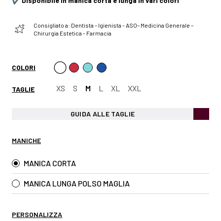
✔️
Disponibile in manica corta e lunga in vari colori
Consigliato a: Dentista – Igienista - ASO– Medicina Generale –
Chirurgia Estetica - Farmacia
COLORI
XS
S
M
L
XL
XXL
TAGLIE
GUIDA ALLE TAGLIE
MANICHE
MANICA CORTA
MANICA LUNGA POLSO MAGLIA
PERSONALIZZA