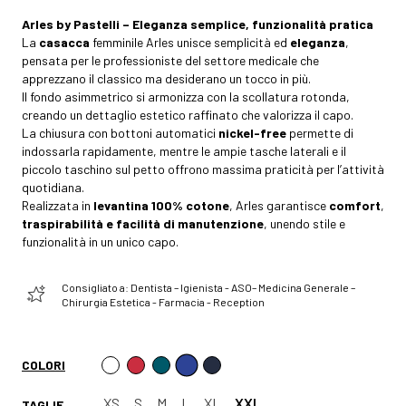
Arles by Pastelli – Eleganza semplice, funzionalità pratica
La
casacca
femminile Arles unisce semplicità ed
eleganza
,
pensata per le professioniste del settore medicale che
apprezzano il classico ma desiderano un tocco in più.
Il fondo asimmetrico si armonizza con la scollatura rotonda,
creando un dettaglio estetico raffinato che valorizza il capo.
La chiusura con bottoni automatici
nickel-free
permette di
indossarla rapidamente, mentre le ampie tasche laterali e il
piccolo taschino sul petto offrono massima praticità per l’attività
quotidiana.
Realizzata in
levantina 100% cotone
, Arles garantisce
comfort
,
traspirabilità e facilità di manutenzione
, unendo stile e
funzionalità in un unico capo.
Consigliato a: Dentista – Igienista - ASO– Medicina Generale –
Chirurgia Estetica - Farmacia - Reception
COLORI
XS
S
M
L
XL
XXL
TAGLIE