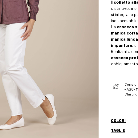
Il
colletto al
distintivo, me
si integrano p
indispensabile 
La
casacca s
manica corta
manica lunga
impunture
, u
Realizzata con
casacca prof
abbigliamento 
Consigli
- ASO– 
Chirurgi
COLORI
TAGLIE