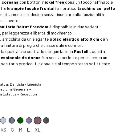
la coreana
con bottoni
nickel free
dona un tocco raffinato e
ntre le
ampie tasche frontali
e il pratico
taschino sul petto
erfettamente nel design senza rinunciare alla funzionalità
sul lavoro.
anitaria Beirut Freedom
è disponibile in due varianti:
, per leggerezza e libertà di movimento
, arricchita da un elegante
polso elastico alto 6 cm con
na finitura di pregio che unisce stile e comfort
 la qualità che contraddistingue la linea
Pastelli
, questa
essionale da donna
è la scelta perfetta per chi cerca un
sanitario pratico, funzionale e al tempo stesso sofisticato.
ato a: Dentista – Igienista
Medicina Generale –
a Estetica – Reception
XS
S
M
L
XL