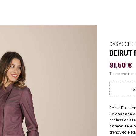
CASACCHE
BEIRUT
91,50 €
Tasse escluse
Beirut Freedom
La
casacca da
professioniste
comodità e p
trendy ed eleg