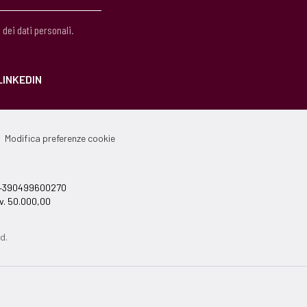
 dei dati personali.
LINKEDIN
Modifica preferenze cookie
el +390499600270
v. 50.000,00
d.