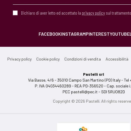
Dichiaro di aver letto ed accettato la
privacy policy
sul trattamento
FACEBOOK
INSTAGRAM
PINTEREST
YOUTUBE
Privacy policy
Cookie policy
Condizioni di vendita
Accessibilità
Pastelli srl
Via Basse, 4/6 - 35010 Campo San Martino (PD) Italy - T
P. IVA 04034460289 - REA PD-356520 - Cap. sociale i.
PEC
pastelli@pec.it
- SDI 5RUO82D
Copyright © 2026 Pastelli. All rights reserve