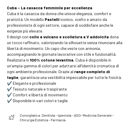
Cuba – La casacca femminile per eccellenza
Cuba è la casacca da donna che unisce eleganza, comfort e
praticità. Un modello
Pastelli
iconico, scelto e amato da
professioniste di ogni settore, capace di soddisfare anche le
esigenze più elevate.
Il design con
collo a vulcano e scollatura a V addolcita
dona
un tocco raffinato, valorizzando la silhouette senza rinunciare alla
libertà di movimento. Un capo che veste con armonia,
accompagnando le giornate lavorative con stile e funzionalità.
Realizzata in
100% cotone levantina
, Cuba è disponibile in
un’ampia gamma di colori per adattarsi all’identità cromatica di
ogni ambiente professionale. Grazie al
range completo di
taglie
, garantisce una vestibilità impeccabile per tutte le fisicità.
✔️ Elegante e professionale
✔️ Tessuto naturale e traspirante
✔️ Comfort e libertà di movimento
✔️ Disponibile in vari colori e taglie
Consigliato a: Dentista – Igienista - ASO– Medicina Generale –
Chirurgia Estetica - Farmacia