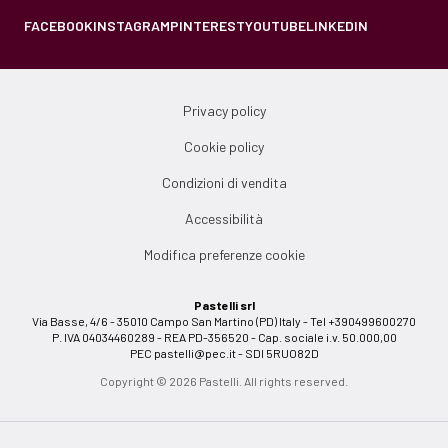
FACEBOOK
INSTAGRAM
PINTEREST
YOUTUBE
LINKEDIN
Privacy policy
Cookie policy
Condizioni di vendita
Accessibilità
Modifica preferenze cookie
Pastelli srl
Via Basse, 4/6 - 35010 Campo San Martino (PD) Italy - Tel +390499600270
P. IVA 04034460289 - REA PD-356520 - Cap. sociale i.v. 50.000,00
PEC
pastelli@pec.it
- SDI 5RUO82D
Copyright © 2026 Pastelli. All rights reserved.