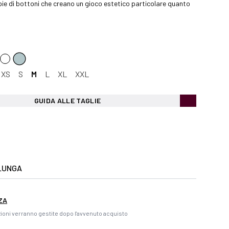
ie di bottoni che creano un gioco estetico particolare quanto
XS
S
M
L
XL
XXL
GUIDA ALLE TAGLIE
LUNGA
ZA
ioni verranno gestite dopo l'avvenuto acquisto