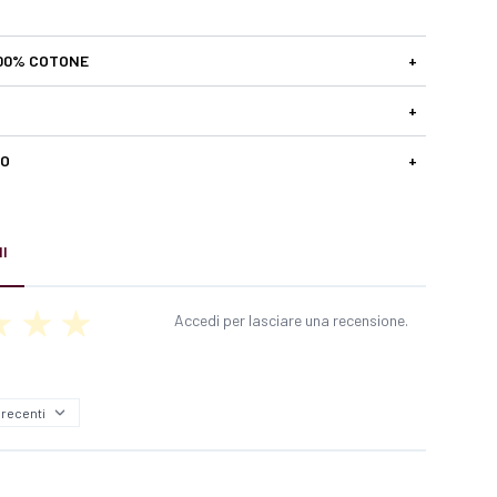
00% COTONE
+
+
SO
+
I
Accedi per lasciare una recensione.