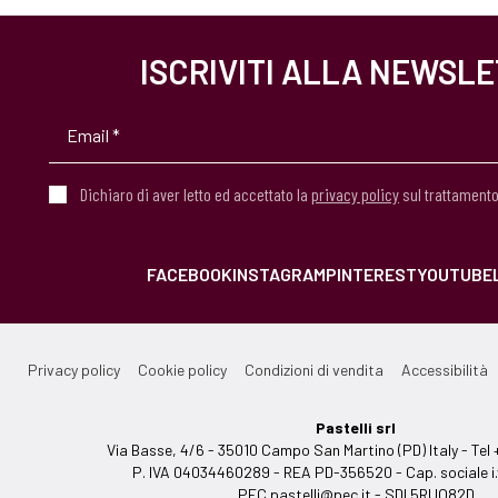
ISCRIVITI ALLA NEWSL
Dichiaro di aver letto ed accettato la
privacy policy
sul trattamento
FACEBOOK
INSTAGRAM
PINTEREST
YOUTUBE
Privacy policy
Cookie policy
Condizioni di vendita
Accessibilità
Pastelli srl
Via Basse, 4/6 - 35010 Campo San Martino (PD) Italy - T
P. IVA 04034460289 - REA PD-356520 - Cap. sociale i.
PEC
pastelli@pec.it
- SDI 5RUO82D