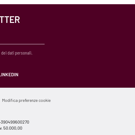
ETTER
 dei dati personali.
LINKEDIN
Modifica preferenze cookie
el +390499600270
v. 50.000,00