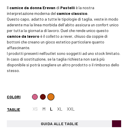
Il
camice da donna
Erevan
di
Pastelli
è la nostra
interpretazione moderna del
camice classico
.
Questo capo, adatto a tutte le tipologie di taglia, veste in modo
aderente ma la linea morbida dell'abito assicura un confort unico
per tutta la giornata di lavoro. Quel che rende unico questo
camice da lavoro
è il colletto a rever, chiuso da coppie di
bottoni che creano un gioco estetico particolare quanto
affascinante.
I prodotti presenti nell’outlet sono soggetti ad uno stock limitato.
In caso di sostituzione, se la taglia richiesta non sarà più
disponibile si potrà scegliere un altro prodotto o il rimborso dello
stesso.
COLORI
XS
M
L
XL
XXL
TAGLIE
GUIDA ALLE TAGLIE