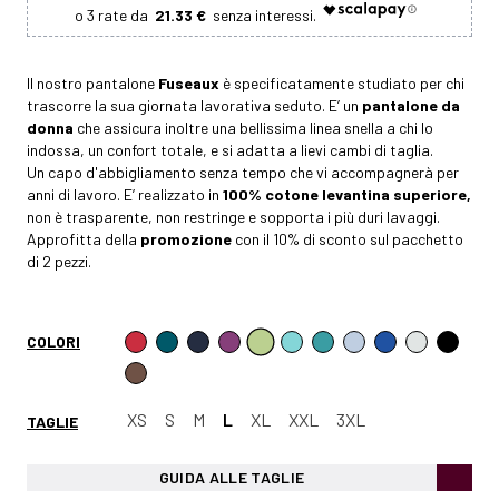
21.33 €
Il nostro pantalone
Fuseaux
è specificatamente studiato per chi
trascorre la sua giornata lavorativa seduto. E’ un
pantalone da
donna
che assicura inoltre una bellissima linea snella a chi lo
indossa, un confort totale, e si adatta a lievi cambi di taglia.
Un capo d'abbigliamento senza tempo che vi accompagnerà per
anni di lavoro. E’ realizzato in
100% cotone levantina superiore,
non è trasparente, non restringe e sopporta i più duri lavaggi.
Approfitta della
promozione
con il 10% di sconto sul pacchetto
di 2 pezzi.
COLORI
XS
S
M
L
XL
XXL
3XL
TAGLIE
GUIDA ALLE TAGLIE