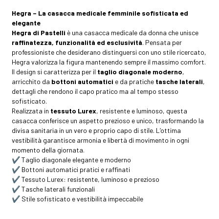
Hegra – La casacca medicale femminile sofisticata ed
elegante
Hegra di Pastelli
è una casacca medicale da donna che unisce
raffinatezza, funzionalità ed esclusività
. Pensata per
professioniste che desiderano distinguersi con uno stile ricercato,
Hegra valorizza la figura mantenendo sempre il massimo comfort.
Il design si caratterizza per il
taglio diagonale moderno
,
arricchito da
bottoni automatici
e da pratiche
tasche laterali
,
dettagli che rendono il capo pratico ma al tempo stesso
sofisticato.
Realizzata in
tessuto Lurex
, resistente e luminoso, questa
casacca conferisce un aspetto prezioso e unico, trasformando la
divisa sanitaria in un vero e proprio capo di stile. L’ottima
vestibilità garantisce armonia e libertà di movimento in ogni
momento della giornata.
✔️ Taglio diagonale elegante e moderno
✔️ Bottoni automatici pratici e raffinati
✔️ Tessuto Lurex: resistente, luminoso e prezioso
✔️ Tasche laterali funzionali
✔️ Stile sofisticato e vestibilità impeccabile