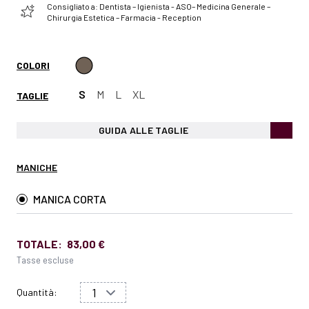
Consigliato a: Dentista – Igienista - ASO– Medicina Generale –
Chirurgia Estetica – Farmacia - Reception
COLORI
S
M
L
XL
TAGLIE
GUIDA ALLE TAGLIE
MANICHE
MANICA CORTA
TOTALE:
83,00 €
Tasse escluse
Quantità: