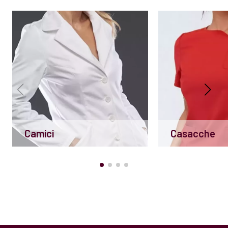
Camici
Casacche