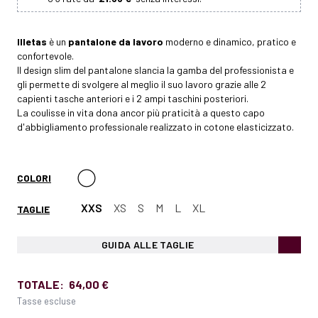
Illetas
è un
pantalone da lavoro
moderno e dinamico, pratico e
confortevole.
Il design slim del pantalone slancia la gamba del professionista e
gli permette di svolgere al meglio il suo lavoro grazie alle 2
capienti tasche anteriori e i 2 ampi taschini posteriori.
La coulisse in vita dona ancor più praticità a questo capo
d'abbigliamento professionale realizzato in cotone elasticizzato.
COLORI
XXS
XS
S
M
L
XL
TAGLIE
GUIDA ALLE TAGLIE
TOTALE:
64,00 €
Tasse escluse