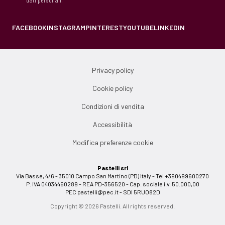
FACEBOOK
INSTAGRAM
PINTEREST
YOUTUBE
LINKEDIN
Privacy policy
Cookie policy
Condizioni di vendita
Accessibilità
Modifica preferenze cookie
Pastelli srl
Via Basse, 4/6 - 35010 Campo San Martino (PD) Italy - Tel +390499600270
P. IVA 04034460289 - REA PD-356520 - Cap. sociale i.v. 50.000,00
PEC
pastelli@pec.it
- SDI 5RUO82D
Copyright © 2026 Pastelli. All rights reserved.