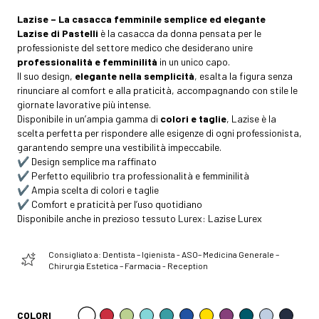
Lazise – La casacca femminile semplice ed elegante
Lazise di Pastelli
è la casacca da donna pensata per le
professioniste del settore medico che desiderano unire
professionalità e femminilità
in un unico capo.
Il suo design,
elegante nella semplicità
, esalta la figura senza
rinunciare al comfort e alla praticità, accompagnando con stile le
giornate lavorative più intense.
Disponibile in un’ampia gamma di
colori e taglie
, Lazise è la
scelta perfetta per rispondere alle esigenze di ogni professionista,
garantendo sempre una vestibilità impeccabile.
✔️ Design semplice ma raffinato
✔️ Perfetto equilibrio tra professionalità e femminilità
✔️ Ampia scelta di colori e taglie
✔️ Comfort e praticità per l’uso quotidiano
Disponibile anche in prezioso tessuto Lurex:
Lazise Lurex
Consigliato a: Dentista – Igienista - ASO– Medicina Generale –
Chirurgia Estetica – Farmacia - Reception
COLORI