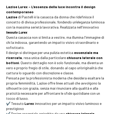
Lazise Lurex – L'essenza della luce incontra il design
contemporaneo
Lazise
di Pastelli è la casacca da donna che ridefinisce il
concetto di divisa professionale, fondendo un’eleganza luminosa
con la massima serietà lavorativa. Realizzata nell'innovativo
tessuto Lurex
Questa casacca non si limita a vestire, ma illumina l'immagine di
chi la indossa, garantendo un impatto visivo straordinario e
sofisticato.
Il design si distingue per una pulizia estetica
essenziale ma
ricercata
, resa unica dalla particolare
chiusura laterale con
bottoni
. Questo dettaglio non è solo funzionale, ma diventa un
vero e proprio fregio di stile, donando al capo un’originalità che
cattura lo sguardo con discrezione e classe.
Pensata per la professionista moderna che desidera esaltare la
propria femminilità, Lazise offre linee attuali che avvolgono la
silhouette con grazia, senza mai rinunciare alla qualità e alla
praticità necessarie per affrontare le sfide quotidiane con un
tocco di lusso.
✔️ Tessuto
Lurex
innovativo per un impatto visivo luminoso e
prestigioso
✔️ Design essenziale arricchito da una
chiusura laterale