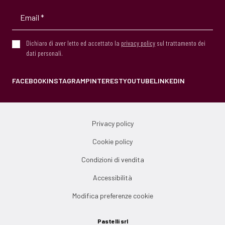
Dichiaro di aver letto ed accettato la
privacy policy
sul trattamento dei
dati personali.
FACEBOOK
INSTAGRAM
PINTEREST
YOUTUBE
LINKEDIN
Privacy policy
Cookie policy
Condizioni di vendita
Accessibilità
Modifica preferenze cookie
Pastelli srl