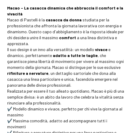
Macao – La casacca dinamica che abbraccia il comfort e la
vivacità
Macao di Pastelli è la
casacca da donna
studiata per la
professionista che affronta la giornata lavorativa con energia e
dinamismo. Questo capo d'abbigliamento è la risposta ideale per
chi desidera unire il massimo
comfort
a una linea distintiva e
apprezzata.
Il suo design è un inno alla versatilità: un modello
vivace
e
dinamico, perfettamente
adatto a tutte le taglie
, che
garantisce piena libertà di movimento per vivere al massimo ogni
momento della giornata. Macao si distingue per le sue esclusive
rifiniture a nervature
, un dettaglio sartoriale che dona alla
casacca una linea particolare e unica, facendola emergere nel
panorama delle divise professionali.
Realizzata per essere il tuo alleato quotidiano, Macao è più di una
semplice divisa: è un abito da lavoro che celebra la vitalità senza
rinunciare alla professionalità.
✔️ Modello dinamico e vivace, perfetto per chi vive la giornata al
massimo
✔️ Massima comodità, adatto ad accompagnare tutti i
movimenti
✔️ Rifiniture a nervature distintive per una linea particolare e