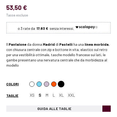
53,50 €
Tasse escluse
17.83 €
Il
Pantalone
da donna
Madrid
di
Pastelli
ha una
linea morbida
,
con chiusura centrale con zip e bottone in vita, elastico sul retro
per una vestibilità ottimale, tasche modello francese sui lati, le
gambe presentano una nervatura centrale che da morbidezza al
modello
COLORI
XS
S
M
L
XL
XXL
TAGLIE
GUIDA ALLE TAGLIE