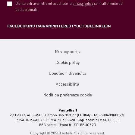
Dichiaro di aver letto ed accettato la
privacy policy
sul trattamento dei
dati personali.
FACEBOOK
INSTAGRAM
PINTEREST
YOUTUBE
LINKEDIN
Privacy policy
Cookie policy
Condizioni di vendita
Accessibilità
Modifica preferenze cookie
Pastelli srl
Via Basse, 4/6 - 35010 Campo San Martino (PD) Italy - Tel +390499600270
P. IVA 04034460289 - REA PD-356520 - Cap. sociale i.v. 50.000,00
PEC
pastelli@pec.it
- SDI 5RUO82D
Copyright © 2026 Pastelli. All rights reserved.