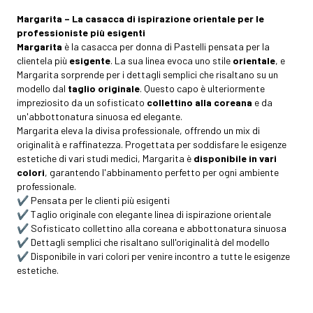
Margarita – La casacca di ispirazione orientale per le
professioniste più esigenti
Margarita
è la casacca per donna di Pastelli pensata per la
clientela più
esigente
. La sua linea evoca uno stile
orientale
, e
Margarita sorprende per i dettagli semplici che risaltano su un
modello dal
taglio originale
. Questo capo è ulteriormente
impreziosito da un sofisticato
collettino alla coreana
e da
un'abbottonatura sinuosa ed elegante.
Margarita eleva la divisa professionale, offrendo un mix di
originalità e raffinatezza. Progettata per soddisfare le esigenze
estetiche di vari studi medici, Margarita è
disponibile in vari
colori
, garantendo l'abbinamento perfetto per ogni ambiente
professionale.
✔️ Pensata per le clienti più esigenti
✔️ Taglio originale con elegante linea di ispirazione orientale
✔️ Sofisticato collettino alla coreana e abbottonatura sinuosa
✔️ Dettagli semplici che risaltano sull'originalità del modello
✔️ Disponibile in vari colori per venire incontro a tutte le esigenze
estetiche.