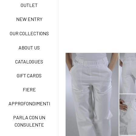
OUTLET
NEW ENTRY
ACTIVE EASY CARE
OUR COLLECTIONS
ABOUT US
NEW LIFE NO STIRO
CATALOGUES
GIFT CARDS
TECNOSTRETCH EASY
CARE
FIERE
APPROFONDIMENTI
CLASSIC
PARLA CON UN
CONSULENTE
FREEDOM EASY CARE