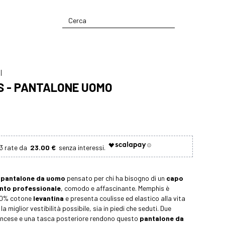
I
S - PANTALONE UOMO
23.00 €
n
pantalone da uomo
pensato per chi ha bisogno di un
capo
nto professionale
, comodo e affascinante. Memphis è
00% cotone
levantina
e presenta coulisse ed elastico alla vita
la miglior vestibilità possibile, sia in piedi che seduti. Due
rancese e una tasca posteriore rendono questo
pantalone da