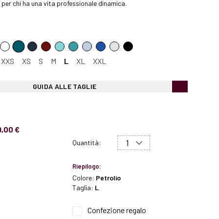
e per chi ha una vita professionale dinamica.
XXS
XS
S
M
L
XL
XXL
GUIDA ALLE TAGLIE
9,00 €
Quantità:
Riepilogo:
Colore:
Petrolio
Taglia:
L
Confezione regalo