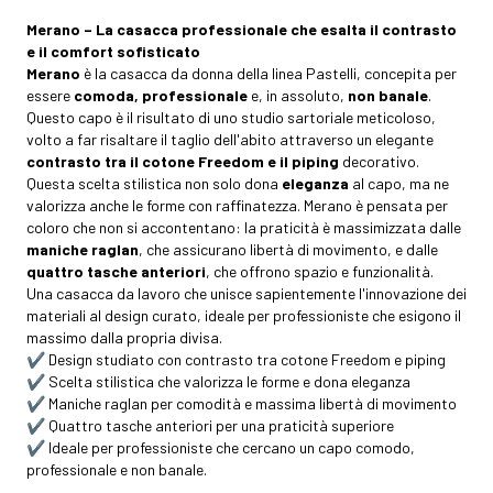
Merano – La casacca professionale che esalta il contrasto
e il comfort sofisticato
Merano
è la casacca da donna della linea Pastelli, concepita per
essere
comoda, professionale
e, in assoluto,
non banale
.
Questo capo è il risultato di uno studio sartoriale meticoloso,
volto a far risaltare il taglio dell'abito attraverso un elegante
contrasto tra il cotone Freedom e il piping
decorativo.
Questa scelta stilistica non solo dona
eleganza
al capo, ma ne
valorizza anche le forme con raffinatezza. Merano è pensata per
coloro che non si accontentano: la praticità è massimizzata dalle
maniche raglan
, che assicurano libertà di movimento, e dalle
quattro tasche anteriori
, che offrono spazio e funzionalità.
Una casacca da lavoro che unisce sapientemente l'innovazione dei
materiali al design curato, ideale per professioniste che esigono il
massimo dalla propria divisa.
✔️ Design studiato con contrasto tra cotone Freedom e piping
✔️ Scelta stilistica che valorizza le forme e dona eleganza
✔️ Maniche raglan per comodità e massima libertà di movimento
✔️ Quattro tasche anteriori per una praticità superiore
✔️ Ideale per professioniste che cercano un capo comodo,
professionale e non banale.