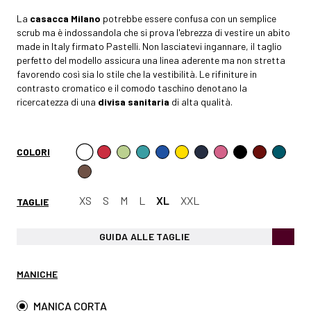
La
casacca Milano
potrebbe essere confusa con un semplice
scrub ma è indossandola che si prova l'ebrezza di vestire un abito
made in Italy firmato Pastelli. Non lasciatevi ingannare, il taglio
perfetto del modello assicura una linea aderente ma non stretta
favorendo così sia lo stile che la vestibilità. Le rifiniture in
contrasto cromatico e il comodo taschino denotano la
ricercatezza di una
divisa sanitaria
di alta qualità.
COLORI
XS
S
M
L
XL
XXL
TAGLIE
GUIDA ALLE TAGLIE
MANICHE
MANICA CORTA