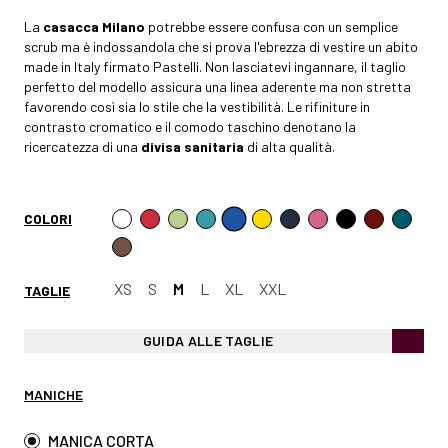
La
casacca Milano
potrebbe essere confusa con un semplice
scrub ma è indossandola che si prova l'ebrezza di vestire un abito
made in Italy firmato Pastelli. Non lasciatevi ingannare, il taglio
perfetto del modello assicura una linea aderente ma non stretta
favorendo così sia lo stile che la vestibilità. Le rifiniture in
contrasto cromatico e il comodo taschino denotano la
ricercatezza di una
divisa sanitaria
di alta qualità.
COLORI
XS
S
M
L
XL
XXL
TAGLIE
GUIDA ALLE TAGLIE
MANICHE
MANICA CORTA