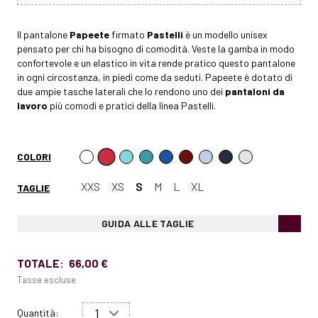
Il pantalone
Papeete
firmato
Pastelli
è un modello unisex
pensato per chi ha bisogno di comodità. Veste la gamba in modo
confortevole e un elastico in vita rende pratico questo pantalone
in ogni circostanza, in piedi come da seduti. Papeete è dotato di
due ampie tasche laterali che lo rendono uno dei
pantaloni da
lavoro
più comodi e pratici della linea Pastelli.
COLORI
XXS
XS
S
M
L
XL
TAGLIE
GUIDA ALLE TAGLIE
TOTALE:
66,00 €
Tasse escluse
Quantità: