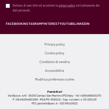
Dichiaro di aver letto ed accettato la
privacy policy
sul trattamento dei
dati personali.
FACEBOOK
INSTAGRAM
PINTEREST
YOUTUBE
LINKEDIN
Privacy policy
Cookie policy
Condizioni di vendita
Accessibilità
Modifica preferenze cookie
Pastelli srl
Via Basse, 4/6 - 35010 Campo San Martino (PD) Italy - Tel +390499600270
P. IVA 04034460289 - REA PD-356520 - Cap. sociale i.v. 50.000,00
PEC
pastelli@pec.it
- SDI 5RUO82D