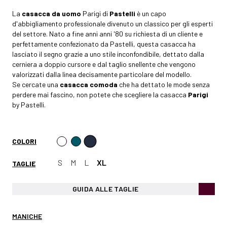
La
c
asacca da uomo
Parigi di
Pastelli
è un capo
d'abbigliamento professionale divenuto un classico per gli esperti
del settore. Nato a fine anni anni '80 su richiesta di un cliente e
perfettamente confezionato da Pastelli, questa casacca ha
lasciato il segno grazie a uno stile inconfondibile, dettato dalla
cerniera a doppio cursore e dal taglio snellente che vengono
valorizzati dalla linea decisamente particolare del modello.
Se cercate una
casacca comoda
che ha dettato le mode senza
perdere mai fascino, non potete che scegliere la casacca
Parigi
by Pastelli.
COLORI
S
M
L
XL
TAGLIE
GUIDA ALLE TAGLIE
MANICHE