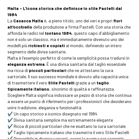
Malta – L'icona storica che definisce lo stile Pastelli dal
1984
La
Casacca Malta
è, a pieno titolo, uno dei veri e propri
fiori
all'occhiello
della produzione a firma Pastelli. Con una storia che
affonda le radici nel
lontano 1984
, questo capo d'abbigliamento
non è solo un classico, ma è immediatamente divenuto uno dei
modelli più
richiesti e copiati
al mondo, definendo un intero
segmento delle divise sanitarie.
Malta è l'esempio perfetto di come la semplicità possa tradursi in
eleganza estrema
. È una divisa sanitaria dal taglio essenziale
ma ricca di
piccoli particolari
che ne attestano la cura
sartoriale. Il suo successo mondiale è dovuto alla capacità unica
di trasmettere il vero
Stile Pastelli
grazie a un
taglio
tipicamente italiano
, sinonimo di qualità e raffinatezza.
Scegliere Malta significa indossare un pezzo di storia che continua
a essere un punto di riferimento per i professionisti che desiderano
unire tradizione, eleganza e funzionalità.
✔️ Un capo storico e iconico disegnato nel 1984
✔️ Divisa sanitaria semplice ma estremamente elegante
✔️ Ricca di piccoli particolari che ne esaltano la cura sartoriale
✔️ Taglio tipicamente italiano che trasmette il vero Stile Pastelli
✔️ Disponibile in diverse varianti, scorri la pagina per scoprirle