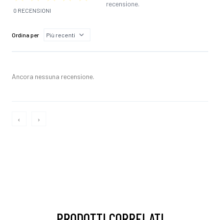
recensione.
0 RECENSIONI
Ordina per
Ancora nessuna recensione.
‹
›
PRODOTTI CORRELATI