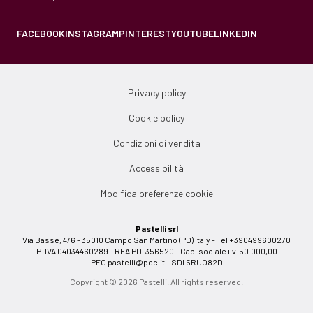
FACEBOOK
INSTAGRAM
PINTEREST
YOUTUBE
LINKEDIN
Privacy policy
Cookie policy
Condizioni di vendita
Accessibilità
Modifica preferenze cookie
Pastelli srl
Via Basse, 4/6 - 35010 Campo San Martino (PD) Italy - Tel +390499600270
P. IVA 04034460289 - REA PD-356520 - Cap. sociale i.v. 50.000,00
PEC
pastelli@pec.it
- SDI 5RUO82D
Copyright © 2026 Pastelli. All rights reserved.