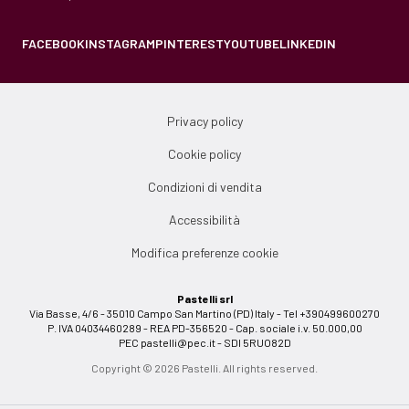
FACEBOOK
INSTAGRAM
PINTEREST
YOUTUBE
LINKEDIN
Privacy policy
Cookie policy
Condizioni di vendita
Accessibilità
Modifica preferenze cookie
Pastelli srl
Via Basse, 4/6 - 35010 Campo San Martino (PD) Italy - Tel +390499600270
P. IVA 04034460289 - REA PD-356520 - Cap. sociale i.v. 50.000,00
PEC
pastelli@pec.it
- SDI 5RUO82D
Copyright © 2026 Pastelli. All rights reserved.