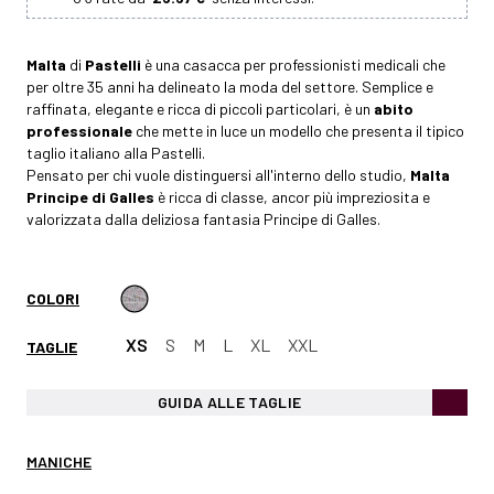
Malta
di
Pastelli
è una casacca per professionisti medicali che
per oltre 35 anni ha delineato la moda del settore. Semplice e
raffinata, elegante e ricca di piccoli particolari, è un
abito
professionale
che mette in luce un modello che presenta il tipico
taglio italiano alla Pastelli.
Pensato per chi vuole distinguersi all'interno dello studio,
Malta
Principe di Galles
è ricca di classe, ancor più impreziosita e
valorizzata dalla deliziosa fantasia Principe di Galles.
COLORI
XS
S
M
L
XL
XXL
TAGLIE
GUIDA ALLE TAGLIE
MANICHE