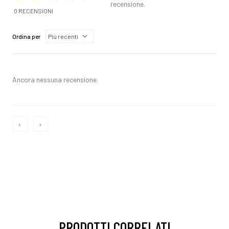
recensione.
0 RECENSIONI
Ordina per
Ancora nessuna recensione.
‹
›
PRODOTTI CORRELATI