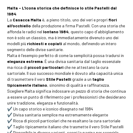
Malta – L'icona storica che definisce lo stile Pastelli dal
1984
La
Casacca Malta
è, a pieno titolo, uno dei veri e propri
fiori
all'occhiello
della produzione a firma Pastelli. Con una storia che
affonda le radici nel
lontano 1984
, questo capo d'abbigliamento
non è solo un classico, ma è immediatamente divenuto uno dei
modelli più
richiesti e copiati
al mondo, definendo un intero
segmento delle divise sanitarie.
Malta è l'esempio perfetto di come la semplicità possa tradursi in
eleganza estrema
. È una divisa sanitaria dal taglio essenziale
ma ricca di
piccoli particolari
che ne attestano la cura
sartoriale. Il suo successo mondiale è dovuto alla capacità unica
di trasmettere il vero
Stile Pastelli
grazie a un
taglio
tipicamente italiano
, sinonimo di qualità e raffinatezza.
Scegliere Malta significa indossare un pezzo di storia che continua
a essere un punto di riferimento per i professionisti che desiderano
unire tradizione, eleganza e funzionalità.
✔️ Un capo storico e iconico disegnato nel 1984
✔️ Divisa sanitaria semplice ma estremamente elegante
✔️ Ricca di piccoli particolari che ne esaltano la cura sartoriale
✔️ Taglio tipicamente italiano che trasmette il vero Stile Pastelli
✔️ Disponibile in diverse varianti, scorri la pagina per scoprirle