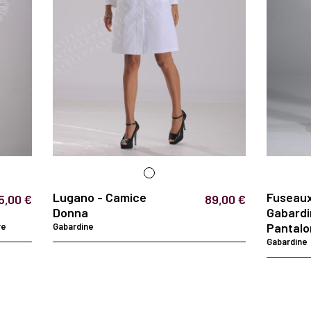
Lugano - Camice
Fuseaux
5,00 €
89,00 €
Donna
Gabardi
Pantalo
re
Gabardine
Gabardine