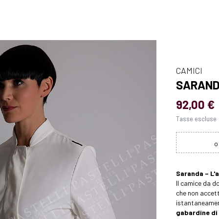
CAMICI
SARAND
92,00 €
Tasse escluse
Saranda – L'
Il camice da 
che non accet
istantaneame
gabardine di