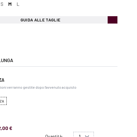
S
M
L
GUIDA ALLE TAGLIE
LUNGA
ZA
ioni verranno gestite dopo l'avvenuto acquisto
ZA
2,00 €
Quantità: