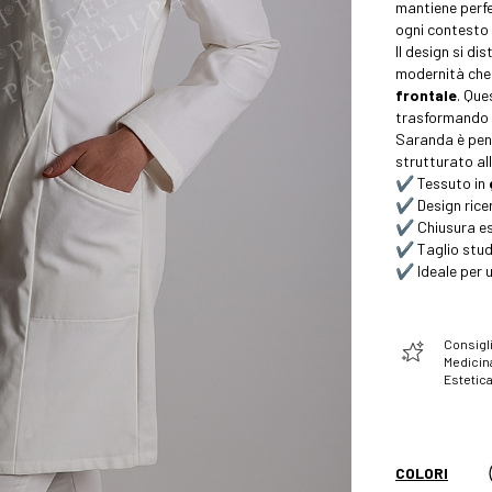
mantiene perf
ogni contesto 
Il design si dis
modernità che 
frontale
. Que
trasformando un
Saranda è pens
strutturato all
✔️ Tessuto in
✔️ Design ric
✔️ Chiusura es
✔️ Taglio stud
✔️ Ideale per 
Consigli
Medicin
Estetic
COLORI