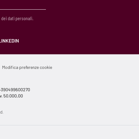
 dei dati personali.
LINKEDIN
Modifica preferenze cookie
el +390499600270
v. 50.000,00
d.