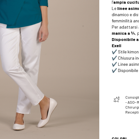
l’
ampia cucitu
Le
linee asi
dinamico e dis
femminilità anc
Per adattarsi 
manica a ¾
, 
Disponibile 
Exell
✔️ Stile kimo
✔️ Chiusura in
✔️ Linee asimm
✔️ Disponibil
Consigli
- ASO– 
Chirurgi
Recept
COLORI