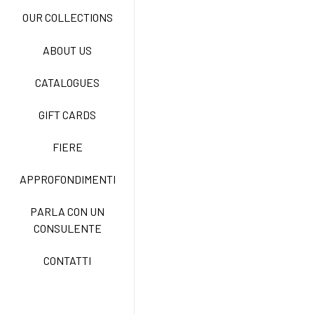
OUR COLLECTIONS
ABOUT US
NEW LIFE NO STIRO
CATALOGUES
GIFT CARDS
TECNOSTRETCH EASY
CARE
FIERE
APPROFONDIMENTI
CLASSIC
PARLA CON UN
CONSULENTE
FREEDOM EASY CARE
CONTATTI
EXELL EASY CARE