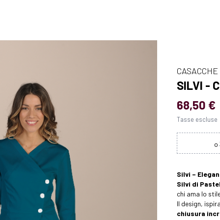
CASACCHE
SILVI -
68,50 €
Tasse escluse
Silvi – Elega
Silvi di Pastel
chi ama lo sti
Il design, isp
chiusura inc