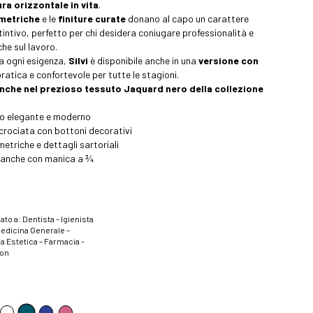
ra orizzontale in vita
.
mmetriche
e le
finiture curate
donano al capo un carattere
tintivo, perfetto per chi desidera coniugare professionalità e
he sul lavoro.
a ogni esigenza,
Silvi
è disponibile anche in una
versione con
pratica e confortevole per tutte le stagioni.
anche nel prezioso tessuto Jaquard nero della collezione
no elegante e moderno
crociata con bottoni decorativi
etriche e dettagli sartoriali
e anche con manica a ¾
ato a: Dentista – Igienista
Medicina Generale –
a Estetica – Farmacia -
ion