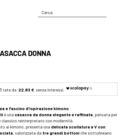
 CASACCA DONNA
22.83 €
nza e fascino d’ispirazione kimono
li
è una
casacca da donna elegante e raffinata
, pensata per
le classico reinterpretato con modernità.
irato ai kimono, presenta una
delicata scollatura a V con
rociata
, valorizzata da
tre grandi bottoni
che sottolineano