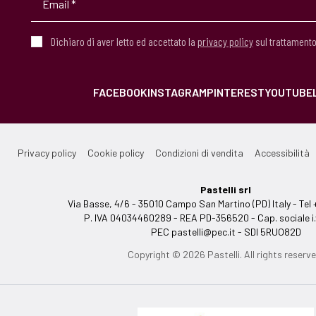
Dichiaro di aver letto ed accettato la
privacy policy
sul trattamento
FACEBOOK
INSTAGRAM
PINTEREST
YOUTUBE
Privacy policy
Cookie policy
Condizioni di vendita
Accessibilità
Pastelli srl
Via Basse, 4/6 - 35010 Campo San Martino (PD) Italy - T
P. IVA 04034460289 - REA PD-356520 - Cap. sociale i.
PEC
pastelli@pec.it
- SDI 5RUO82D
Copyright © 2026 Pastelli. All rights reserve