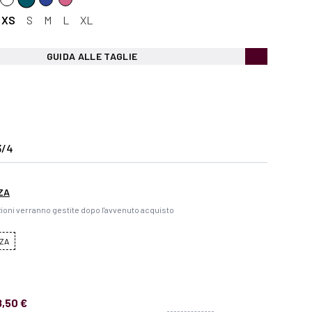
XS
S
M
L
XL
GUIDA ALLE TAGLIE
3/4
ZA
ioni verranno gestite dopo l'avvenuto acquisto
ZA
8,50 €