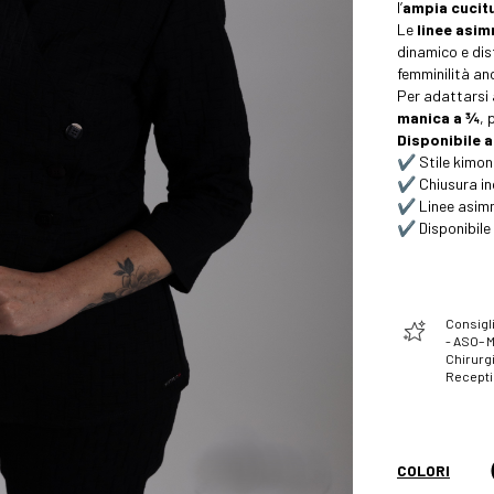
l’
ampia cucitu
Le
linee asi
dinamico e dis
femminilità anc
Per adattarsi 
manica a ¾
, 
Disponibile a
✔️ Stile kimo
✔️ Chiusura in
✔️ Linee asimm
✔️ Disponibil
Consigli
- ASO– 
Chirurgi
Recept
COLORI