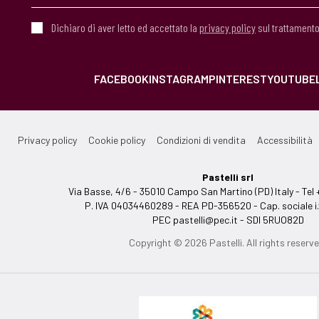
Dichiaro di aver letto ed accettato la
privacy policy
sul trattamento
FACEBOOK
INSTAGRAM
PINTEREST
YOUTUBE
Privacy policy
Cookie policy
Condizioni di vendita
Accessibilità
Pastelli srl
Via Basse, 4/6 - 35010 Campo San Martino (PD) Italy - T
P. IVA 04034460289 - REA PD-356520 - Cap. sociale i.
PEC
pastelli@pec.it
- SDI 5RUO82D
Copyright © 2026 Pastelli. All rights reserve