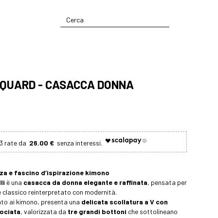
AQUARD - CASACCA DONNA
26.00 €
nza e fascino d’ispirazione kimono
li
è una
casacca da donna elegante e raffinata
, pensata per
le classico reinterpretato con modernità.
irato ai kimono, presenta una
delicata scollatura a V con
rociata
, valorizzata da
tre grandi bottoni
che sottolineano