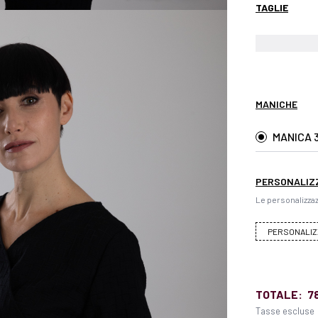
TAGLIE
MANICHE
MANICA 
PERSONALIZ
Le personalizzaz
PERSONALIZ
TOTALE:
7
Tasse escluse