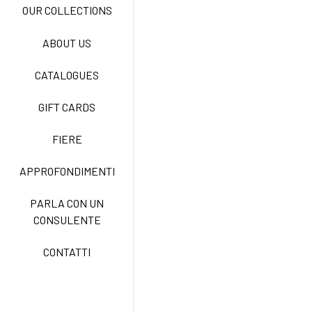
OUR COLLECTIONS
ABOUT US
NEW LIFE NO STIRO
CATALOGUES
GIFT CARDS
TECNOSTRETCH EASY
CARE
FIERE
APPROFONDIMENTI
CLASSIC
PARLA CON UN
CONSULENTE
FREEDOM EASY CARE
CONTATTI
EXELL EASY CARE