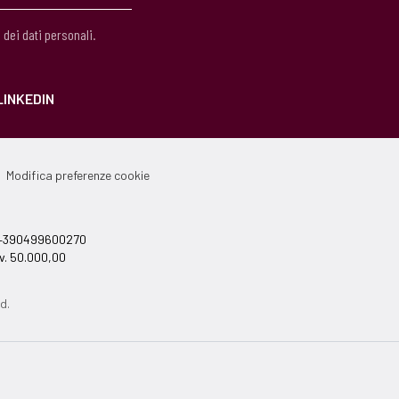
 dei dati personali.
LINKEDIN
Modifica preferenze cookie
el +390499600270
v. 50.000,00
d.