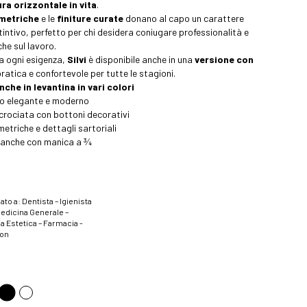
ra orizzontale in vita
.
mmetriche
e le
finiture curate
donano al capo un carattere
tintivo, perfetto per chi desidera coniugare professionalità e
he sul lavoro.
a ogni esigenza,
Silvi
è disponibile anche in una
versione con
pratica e confortevole per tutte le stagioni.
nche in levantina in vari colori
no elegante e moderno
crociata con bottoni decorativi
etriche e dettagli sartoriali
e anche con manica a ¾
ato a: Dentista – Igienista
Medicina Generale –
a Estetica – Farmacia -
ion