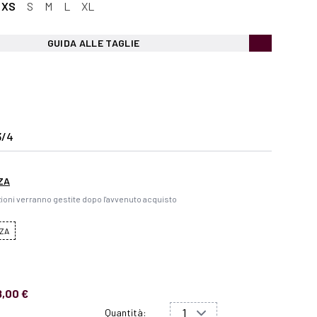
XS
S
M
L
XL
GUIDA ALLE TAGLIE
3/4
ZA
ioni verranno gestite dopo l'avvenuto acquisto
ZA
8,00 €
Quantità: