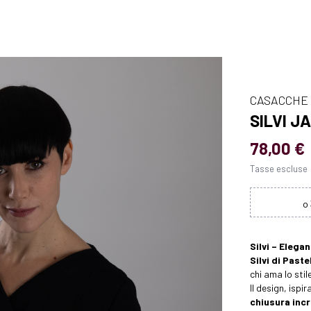
CASACCHE
SILVI J
78,00 €
Tasse escluse
Silvi – Elega
Silvi di Pastel
chi ama lo sti
Il design, isp
chiusura inc