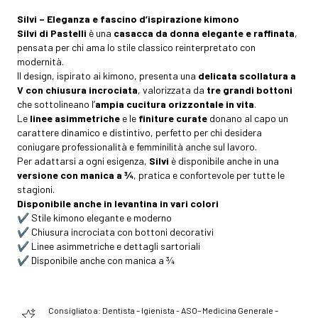
Silvi – Eleganza e fascino d’ispirazione kimono
Silvi di Pastelli
è una
casacca da donna elegante e raffinata
,
pensata per chi ama lo stile classico reinterpretato con
modernità.
Il design, ispirato ai kimono, presenta una
delicata scollatura a
V con chiusura incrociata
, valorizzata da
tre grandi bottoni
che sottolineano l’
ampia cucitura orizzontale in vita
.
Le
linee asimmetriche
e le
finiture curate
donano al capo un
carattere dinamico e distintivo, perfetto per chi desidera
coniugare professionalità e femminilità anche sul lavoro.
Per adattarsi a ogni esigenza,
Silvi
è disponibile anche in una
versione con manica a ¾
, pratica e confortevole per tutte le
stagioni.
Disponibile anche in levantina in vari colori
✔️ Stile kimono elegante e moderno
✔️ Chiusura incrociata con bottoni decorativi
✔️ Linee asimmetriche e dettagli sartoriali
✔️ Disponibile anche con manica a ¾
Consigliato a: Dentista – Igienista - ASO– Medicina Generale –