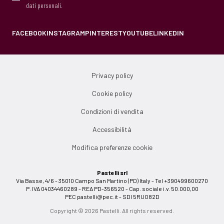
dati personali.
FACEBOOK
INSTAGRAM
PINTEREST
YOUTUBE
LINKEDIN
Privacy policy
Cookie policy
Condizioni di vendita
Accessibilità
Modifica preferenze cookie
Pastelli srl
Via Basse, 4/6 - 35010 Campo San Martino (PD) Italy - Tel +390499600270
P. IVA 04034460289 - REA PD-356520 - Cap. sociale i.v. 50.000,00
PEC
pastelli@pec.it
- SDI 5RUO82D
Copyright © 2026 Pastelli. All rights reserved.