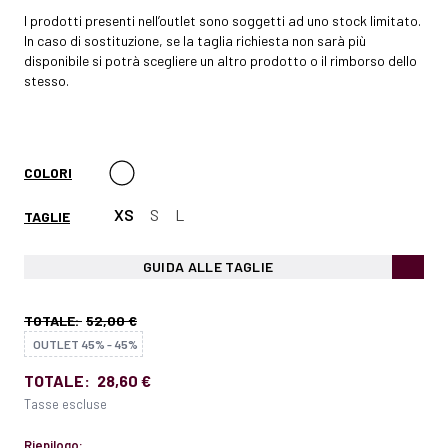
I prodotti presenti nell’outlet sono soggetti ad uno stock limitato.
In caso di sostituzione, se la taglia richiesta non sarà più
disponibile si potrà scegliere un altro prodotto o il rimborso dello
stesso.
COLORI
XS
S
L
TAGLIE
GUIDA ALLE TAGLIE
TOTALE:
52,00 €
OUTLET 45% - 45%
TOTALE:
28,60 €
Tasse escluse
Riepilogo: