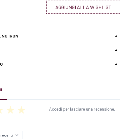
AGGIUNGI ALLA WISHLIST
E NO IRON
+
+
SO
+
I
Accedi per lasciare una recensione.