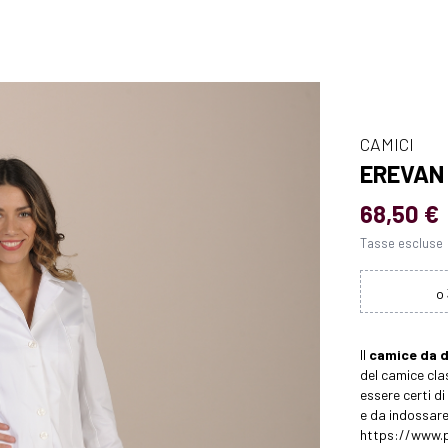
CAMICI
EREVAN 
68,50 €
Tasse escluse
Il
camice da 
del camice cla
essere certi di
e da indossare
https://www.pa