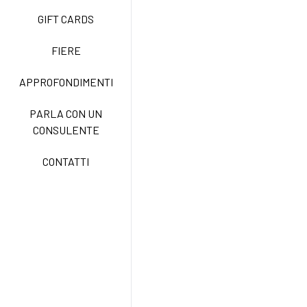
GIFT CARDS
TECNOSTRETCH EASY
CARE
FIERE
APPROFONDIMENTI
CLASSIC
PARLA CON UN
CONSULENTE
FREEDOM EASY CARE
CONTATTI
EXELL EASY CARE