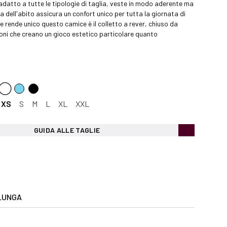
datto a tutte le tipologie di taglia, veste in modo aderente ma
a dell'abito assicura un confort unico per tutta la giornata di
e rende unico questo camice è il colletto a rever, chiuso da
oni che creano un gioco estetico particolare quanto
XS
S
M
L
XL
XXL
GUIDA ALLE TAGLIE
LUNGA