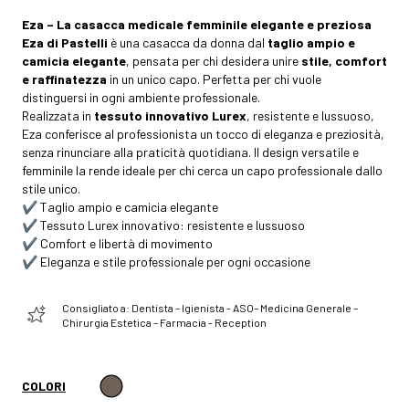
Eza – La casacca medicale femminile elegante e preziosa
Eza di Pastelli
è una casacca da donna dal
taglio ampio e
camicia elegante
, pensata per chi desidera unire
stile, comfort
e raffinatezza
in un unico capo. Perfetta per chi vuole
distinguersi in ogni ambiente professionale.
Realizzata in
tessuto innovativo Lurex
, resistente e lussuoso,
Eza conferisce al professionista un tocco di eleganza e preziosità,
senza rinunciare alla praticità quotidiana. Il design versatile e
femminile la rende ideale per chi cerca un capo professionale dallo
stile unico.
✔️ Taglio ampio e camicia elegante
✔️ Tessuto Lurex innovativo: resistente e lussuoso
✔️ Comfort e libertà di movimento
✔️ Eleganza e stile professionale per ogni occasione
Consigliato a: Dentista – Igienista - ASO– Medicina Generale –
Chirurgia Estetica – Farmacia - Reception
COLORI