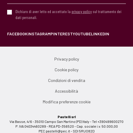
Dichiaro di aver letto ed accettato la
privacy policy
sul trattamento dei
dati personali.
FACEBOOK
INSTAGRAM
PINTEREST
YOUTUBE
LINKEDIN
Privacy policy
Cookie policy
Condizioni di vendita
Accessibilità
Modifica preferenze cookie
Pastelli srl
Via Basse, 4/6 - 35010 Campo San Martino (PD) Italy - Tel +390499600270
P. IVA 04034460289 - REA PD-356520 - Cap. sociale i.v. 50.000,00
PEC
pastelli@pec.it
- SDI 5RUO82D