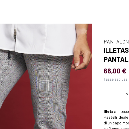
PANTALON
ILLETAS
PANTAL
66,00 €
Tasse escluse
Illetas
in tessu
Pastelli ideale
di un capo mod
su 2 ampie tasc