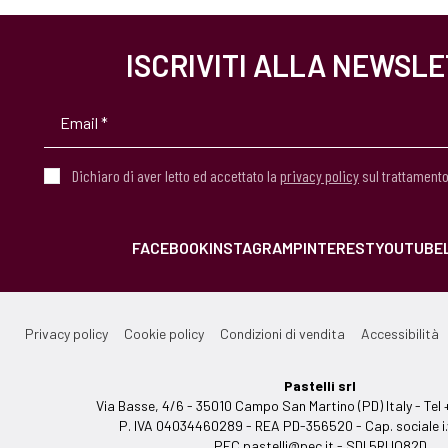
ISCRIVITI ALLA NEWSL
Dichiaro di aver letto ed accettato la
privacy policy
sul trattamento
FACEBOOK
INSTAGRAM
PINTEREST
YOUTUBE
Privacy policy
Cookie policy
Condizioni di vendita
Accessibilità
Pastelli srl
Via Basse, 4/6 - 35010 Campo San Martino (PD) Italy - T
P. IVA 04034460289 - REA PD-356520 - Cap. sociale i.
PEC
pastelli@pec.it
- SDI 5RUO82D