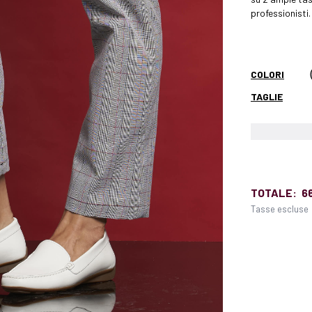
professionisti.
COLORI
TAGLIE
TOTALE:
6
Tasse escluse