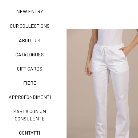
NEW ENTRY
ACTIVE EASY CARE
OUR COLLECTIONS
ABOUT US
NEW LIFE NO STIRO
CATALOGUES
GIFT CARDS
TECNOSTRETCH EASY
CARE
FIERE
APPROFONDIMENTI
CLASSIC
PARLA CON UN
CONSULENTE
FREEDOM EASY CARE
CONTATTI