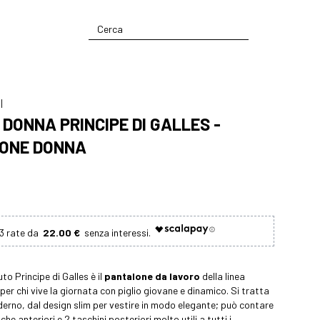
I
 DONNA PRINCIPE DI GALLES -
ONE DONNA
22.00 €
to Principe di Galles è il
pantalone da lavoro
della linea
 per chi vive la giornata con piglio giovane e dinamico. Si tratta
erno, dal design slim per vestire in modo elegante; può contare
he anteriori e 2 taschini posteriori molto utili a tutti i