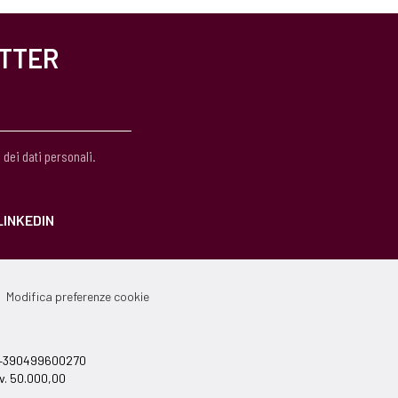
ETTER
 dei dati personali.
LINKEDIN
Modifica preferenze cookie
el +390499600270
v. 50.000,00