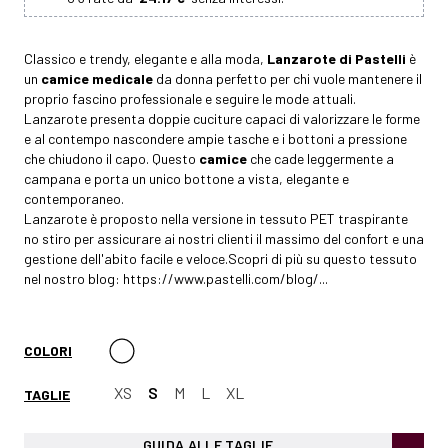
Classico e trendy, elegante e alla moda,
Lanzarote di Pastelli
è
un
camice medicale
da donna perfetto per chi vuole mantenere il
proprio fascino professionale e seguire le mode attuali.
Lanzarote presenta doppie cuciture capaci di valorizzare le forme
e al contempo nascondere ampie tasche e i bottoni a pressione
che chiudono il capo. Questo
camice
che cade leggermente a
campana e porta un unico bottone a vista, elegante e
contemporaneo.
Lanzarote è proposto nella versione in tessuto PET traspirante
no stiro per assicurare ai nostri clienti il massimo del confort e una
gestione dell'abito facile e veloce.Scopri di più su questo tessuto
nel nostro blog:
https://www.pastelli.com/blog/...
COLORI
XS
S
M
L
XL
TAGLIE
GUIDA ALLE TAGLIE