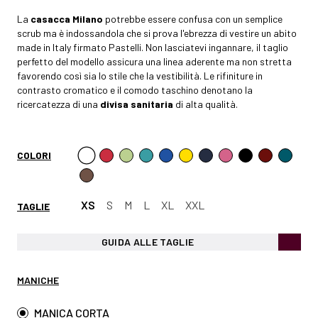
La
casacca Milano
potrebbe essere confusa con un semplice
scrub ma è indossandola che si prova l'ebrezza di vestire un abito
made in Italy firmato Pastelli. Non lasciatevi ingannare, il taglio
perfetto del modello assicura una linea aderente ma non stretta
favorendo così sia lo stile che la vestibilità. Le rifiniture in
contrasto cromatico e il comodo taschino denotano la
ricercatezza di una
divisa sanitaria
di alta qualità.
COLORI
XS
S
M
L
XL
XXL
TAGLIE
GUIDA ALLE TAGLIE
MANICHE
MANICA CORTA